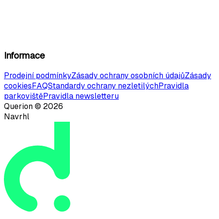
Informace
Prodejní podmínky
Zásady ochrany osobních údajů
Zásady
cookies
FAQ
Standardy ochrany nezletilých
Pravidla
parkoviště
Pravidla newsletteru
Querion ©
2026
Navrhl