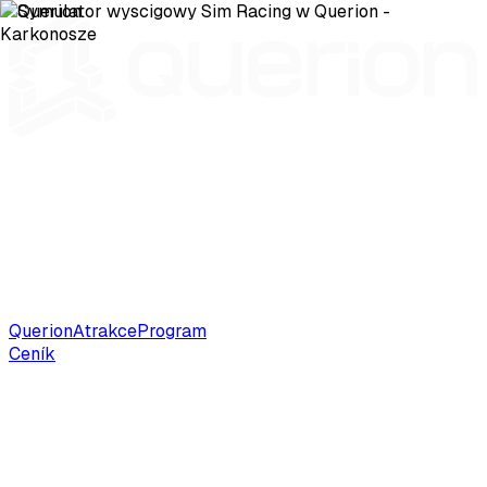
Querion
Atrakce
Program
Ceník