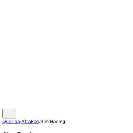
Querion
›
Atrakce
›
Sim Racing