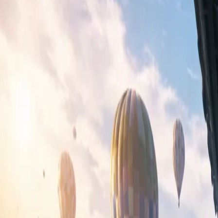
Querion
Atrakce
Program