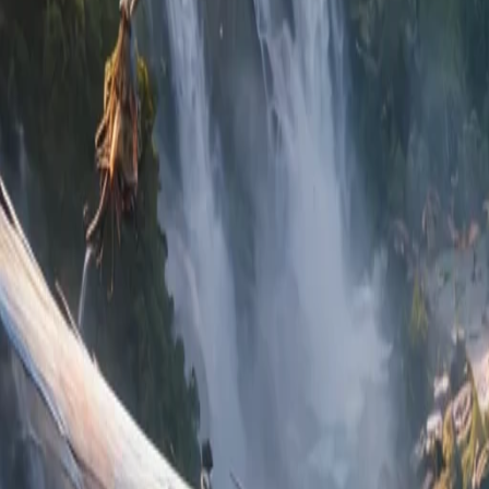
Individuální
Skupiny a firmy
Galerie
FAQ
CZ