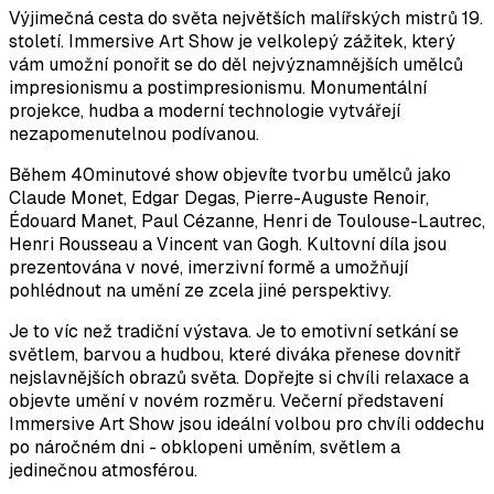
Výjimečná cesta do světa největších malířských mistrů 19.
století. Immersive Art Show je velkolepý zážitek, který
vám umožní ponořit se do děl nejvýznamnějších umělců
impresionismu a postimpresionismu. Monumentální
projekce, hudba a moderní technologie vytvářejí
nezapomenutelnou podívanou.
Během 40minutové show objevíte tvorbu umělců jako
Claude Monet, Edgar Degas, Pierre-Auguste Renoir,
Édouard Manet, Paul Cézanne, Henri de Toulouse-Lautrec,
Henri Rousseau a Vincent van Gogh. Kultovní díla jsou
prezentována v nové, imerzivní formě a umožňují
pohlédnout na umění ze zcela jiné perspektivy.
Je to víc než tradiční výstava. Je to emotivní setkání se
světlem, barvou a hudbou, které diváka přenese dovnitř
nejslavnějších obrazů světa. Dopřejte si chvíli relaxace a
objevte umění v novém rozměru. Večerní představení
Immersive Art Show jsou ideální volbou pro chvíli oddechu
po náročném dni - obklopeni uměním, světlem a
jedinečnou atmosférou.