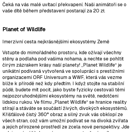
Čeká na vás malé uvítací překvapení. Naši animátoři se o
vaše dítě během představení postarají za 20 zł.
Planet of Wildlife
Imerzivní cesta nejkrásnějšími ekosystémy Země
Vstupte do mimořádného prostoru, kde ožívají všechny
stěny a podlaha pod vašima nohama, a nechte se pohltit
čirým zázrakem krásy naší planety! „Planet Wildlife“ je
unikátní podívaná vytvořená ve spolupráci s prestižními
organizacemi ORF Universum a WWF, která vás vezme
blíže k přírodě než kdy předtím. I když stojíte na stabilní
půdě, budete mít pocit, jako byste fyzicky cestovali těmi
nejpozoruhodnějšími ekosystémy na světě, nedotčeni
lidskou rukou. Ve filmu „Planet Wildlife“ se hranice reality
stírají a stáváte se součástí živých, divokých ekosystémů.
Křišťálově čistý 360° obraz a silný zvuk vás obklopí ze
všech stran, což vám umožní podívat se na divoká zvířata
a jejich přirozené prostředí ze zcela nové perspektivy. Jde