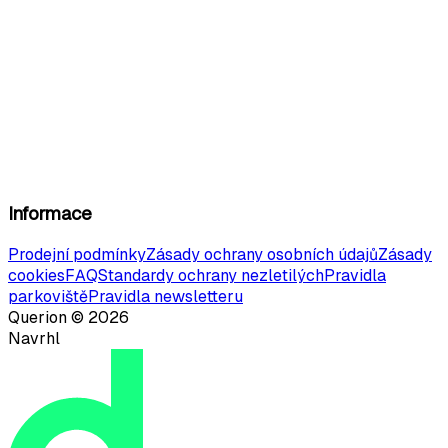
Informace
Prodejní podmínky
Zásady ochrany osobních údajů
Zásady
cookies
FAQ
Standardy ochrany nezletilých
Pravidla
parkoviště
Pravidla newsletteru
Querion ©
2026
Navrhl