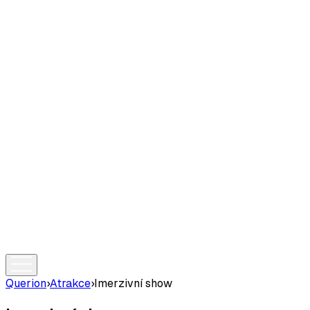
Querion
›
Atrakce
›
Imerzivní show