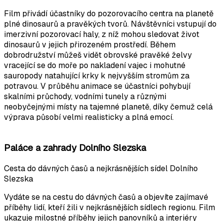
Film přivádí účastníky do pozorovacího centra na planetě
plné dinosaurů a pravěkých tvorů. Návštěvníci vstupují do
imerzivní pozorovací haly, z níž mohou sledovat život
dinosaurů v jejich přirozeném prostředí. Během
dobrodružství můžeš vidět obrovské pravěké želvy
vracející se do moře po nakladení vajec i mohutné
sauropody natahující krky k nejvyšším stromům za
potravou. V průběhu animace se účastníci pohybují
skalními průchody, vodními tunely a různými
neobyčejnými místy na tajemné planetě, díky čemuž celá
výprava působí velmi realisticky a plná emocí.
Paláce a zahrady Dolního Slezska
Cesta do dávných časů a nejkrásnějších sídel Dolního
Slezska
Vydáte se na cestu do dávných časů a objevíte zajímavé
příběhy lidí, kteří žili v nejkrásnějších sídlech regionu. Film
ukazuje milostné příběhy jejich panovníků a interiéry