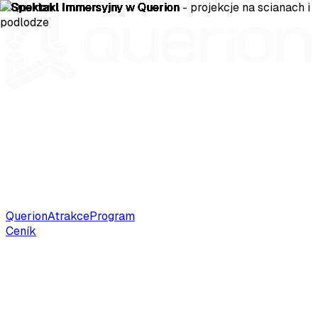
Querion
Atrakce
Program
Ceník