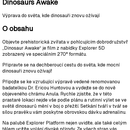
Dinosaurs Awake
Výprava do světa, kde dinosauři znovu ožívají
O obsahu
Objevte prehistorická zvířata v pohlcujícím dobrodružství!
„Dinosaur Awake“ je film z nabídky Explorer 5D
zobrazený ve speciálním 270° formátu.
Připravte se na dechberoucí cestu do světa, kde mocní
dinosauři znovu ožívají!
Připojte se ke vzrušující výpravě vedené renomovanou
badatelkou Dr. Ericou Huntovou a vydejte se do nově
objeveného chrámu Anula. Rychle zjistíte, že v této
prastaré lokaci nejde vše podle plánu a rutinní výlet se ve
světě dinosaurů mění v boj o přežití. Setkání tváří v tvář se
sílou pravěku vám poskytne obrovskou dávku adrenalinu.
Na palubě Explorer Platform nejen uvidíte, ale také celým
tělem ucítíte volání divoké přírody. Ze všech stran vás