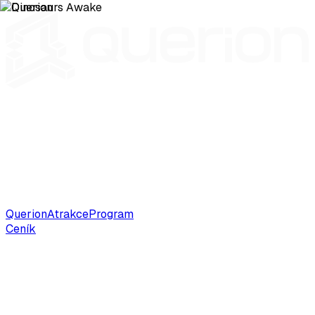
Querion
Atrakce
Program
Ceník