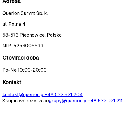
Adresa
Querion Surynt Sp. k.
ul. Polna 4
58-573 Piechowice, Polsko
NIP:
5253006633
Otevírací doba
Po-Ne 10:00-20:00
Kontakt
kontakt@querion.pl
+48 532 921 204
Skupinové rezervace
grupy@querion.pl
+48 532 921 211