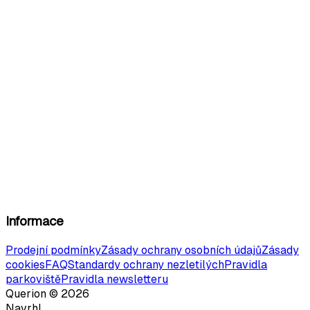
Informace
Prodejní podmínky
Zásady ochrany osobních údajů
Zásady
cookies
FAQ
Standardy ochrany nezletilých
Pravidla
parkoviště
Pravidla newsletteru
Querion ©
2026
Navrhl