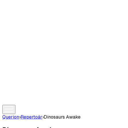
Querion
›
Repertoár
›
Dinosaurs Awake