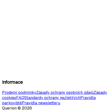
Informace
Prodejní podmínky
Zásady ochrany osobních údajů
Zásady
cookies
FAQ
Standardy ochrany nezletilých
Pravidla
parkoviště
Pravidla newsletteru
Querion ©
2026