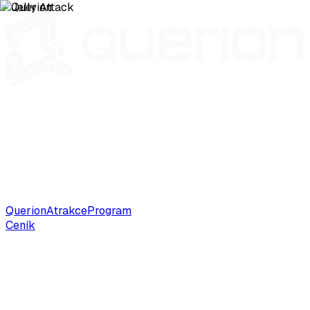
Querion
Atrakce
Program
Ceník