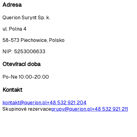
Adresa
Querion Surynt Sp. k.
ul. Polna 4
58-573 Piechowice, Polsko
NIP:
5253006633
Otevírací doba
Po-Ne 10:00-20:00
Kontakt
kontakt@querion.pl
+48 532 921 204
Skupinové rezervace
grupy@querion.pl
+48 532 921 211