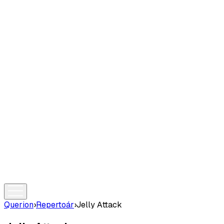
Querion
›
Repertoár
›
Jelly Attack