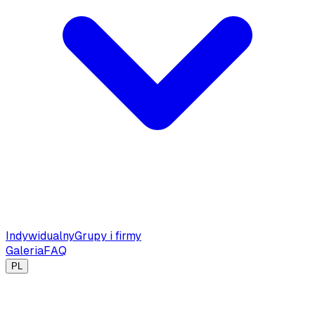
Indywidualny
Grupy i firmy
Galeria
FAQ
PL