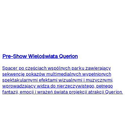
Pre-Show Wieloświata Querion
Spacer po częściach wspólnych parku zawierający
sekwencję pokazów multimedialnych wypełnionych
spektakularnymi efektami wizualnymi i muzycznymi,
wprowadzający widza do nierzeczywistego, pełnego
fantazji, emocji i wrażeń świata projekcji atrakcji Querion.