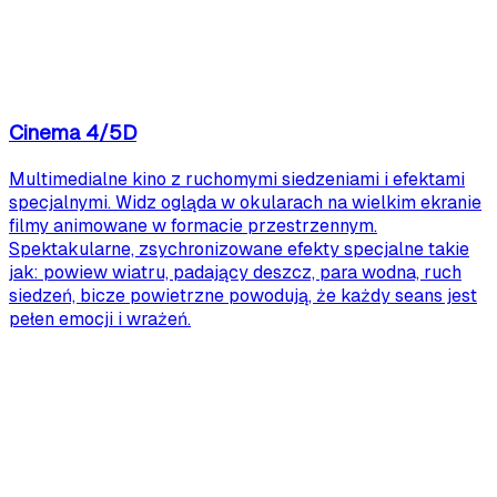
Cinema 4/5D
Multimedialne kino z ruchomymi siedzeniami i efektami
specjalnymi. Widz ogląda w okularach na wielkim ekranie
filmy animowane w formacie przestrzennym.
Spektakularne, zsychronizowane efekty specjalne takie
jak: powiew wiatru, padający deszcz, para wodna, ruch
siedzeń, bicze powietrzne powodują, że każdy seans jest
pełen emocji i wrażeń.