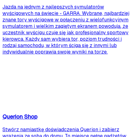
Jazda na jednym z najlepszych symulatorów
wyścigowych na świecie - GARRA. Wybrane, najbardziej
znane tory wyścigowe w połączeniu z wielofunkcyjnym
symulatorem i wielkim zagiętym ekranem powodują, że
uczestnik wyścigu czuje się jak profesjonalny sportowy
kierowca. Każdy sam wybiera tor, poziom trudności i
rodzaj samochodu, w którym ściga się z innymi lub
indywidualnie poprawia swoje wyniki na torze.
Querion Shop
Stwórz namiastkę doświadczenia Querion i zabierz
wrażenia ze sobą do domu. To miejsce pełne gadżetów,