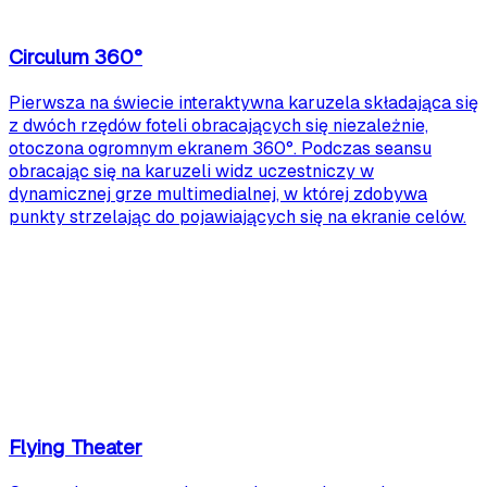
Circulum 360°
Pierwsza na świecie interaktywna karuzela składająca się
z dwóch rzędów foteli obracających się niezależnie,
otoczona ogromnym ekranem 360°. Podczas seansu
obracając się na karuzeli widz uczestniczy w
dynamicznej grze multimedialnej, w której zdobywa
punkty strzelając do pojawiających się na ekranie celów.
Flying Theater