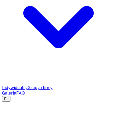
Indywidualny
Grupy i firmy
Galeria
FAQ
PL