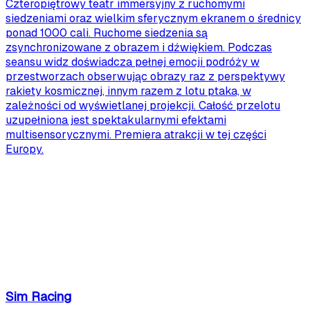
Czteropiętrowy teatr immersyjny z ruchomymi
siedzeniami oraz wielkim sferycznym ekranem o średnicy
ponad 1000 cali. Ruchome siedzenia są
zsynchronizowane z obrazem i dźwiękiem. Podczas
seansu widz doświadcza pełnej emocji podróży w
przestworzach obserwując obrazy raz z perspektywy
rakiety kosmicznej, innym razem z lotu ptaka, w
zależności od wyświetlanej projekcji. Całość przelotu
uzupełniona jest spektakularnymi efektami
multisensorycznymi. Premiera atrakcji w tej części
Europy.
Sim Racing