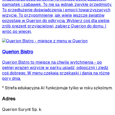
pamiątek i zabawek. To nie są jednak zwykłe przedmioty.
To przedłużenie doświadczenia i emocji towarzyszących
wizycie. To przypomnienie, jak wiele jeszcze światów
pozostaje w Querion do odkrycia. Wybierz coś dla siebie,
zrób prezent przyjacielowi, zabierz Querion do domu. I
wróć po więcej.
Querion Bistro
Querion Bistro to miejsce na chwilę wytchnienia - po
pełnej wrażeń wizycie w parku usiądź, odpocznij i zjedz
coś dobrego. W menu czekają przekąski i dania na różne
pory dnia.
* Strefa edukacyjna AI funkcjonuje tylko w roku szkolnym.
Adres
Querion Surynt Sp. k.