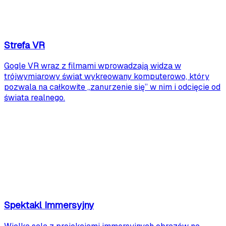
Strefa VR
Gogle VR wraz z filmami wprowadzają widza w
trójwymiarowy świat wykreowany komputerowo, który
pozwala na całkowite „zanurzenie się” w nim i odcięcie od
świata realnego.
Spektakl Immersyjny