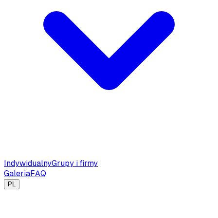
Indywidualny
Grupy i firmy
Galeria
FAQ
PL