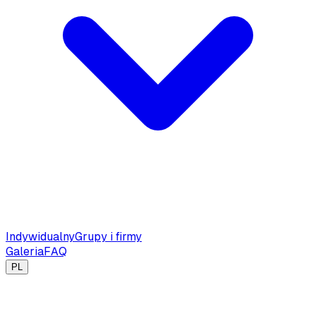
Indywidualny
Grupy i firmy
Galeria
FAQ
PL