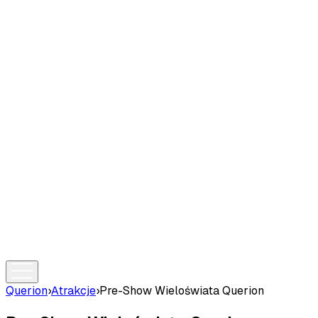
Querion
›
Atrakcje
›
Pre-Show Wieloświata Querion