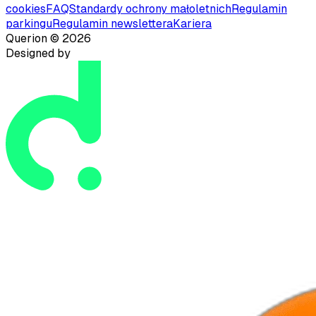
cookies
FAQ
Standardy ochrony małoletnich
Regulamin
parkingu
Regulamin newslettera
Kariera
Querion ©
2026
Designed by