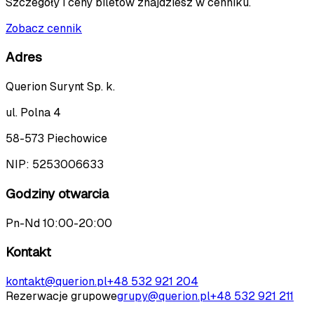
Szczegóły i ceny biletów znajdziesz w cenniku.
Zobacz cennik
Adres
Querion Surynt Sp. k.
ul. Polna 4
58-573 Piechowice
NIP:
5253006633
Godziny otwarcia
Pn-Nd 10:00-20:00
Kontakt
kontakt@querion.pl
+48 532 921 204
Rezerwacje grupowe
grupy@querion.pl
+48 532 921 211