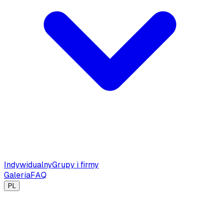
Indywidualny
Grupy i firmy
Galeria
FAQ
PL