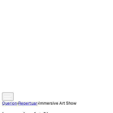
Querion
›
Repertuar
›
Immersive Art Show