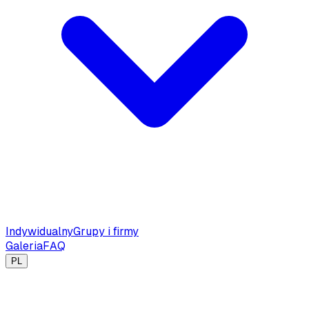
Indywidualny
Grupy i firmy
Galeria
FAQ
PL