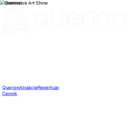
Querion
Atrakcje
Repertuar
Cennik