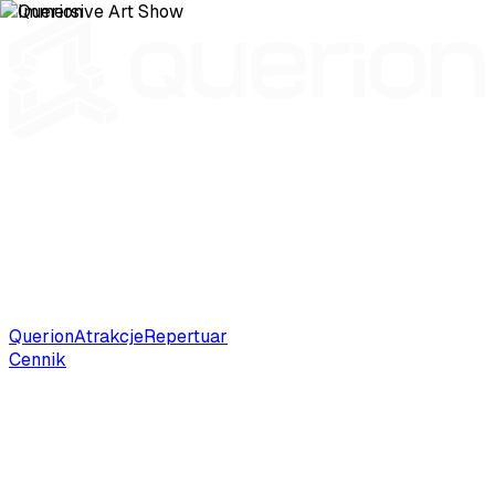
Querion
Atrakcje
Repertuar
Cennik