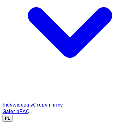
Indywidualny
Grupy i firmy
Galeria
FAQ
PL