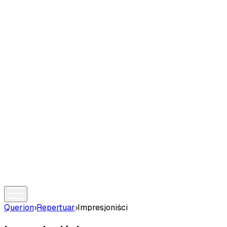
Querion
›
Repertuar
›
Impresjoniści