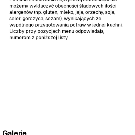
możemy wykluczyć obecności śladowych ilości
alergenów (np. gluten, mleko, jaja, orzechy, soja,
seler, gorczyca, sezam), wynikających ze
wspólnego przygotowania potraw w jednej kuchni.
Liczby przy pozycjach menu odpowiadają
numerom z poniższej listy.
1. Zboża zawierające
7. Mleko (w tym laktoza)
gluten
8. Orzechy
2. Jaja i produkty
9. Seler
pochodne
10. Gorczyca
3. Ryby
11. Nasiona sezamu
4. Skorupiaki oraz
12. Dwutlenek siarki i
produkty pochodne
siarczyny
5. Orzeszki ziemne i
13. Skorupiaki i produkty
produkty pochodne
pochodne
6. Soja i produkty
14. Łubin i produkty
pochodne
pochodne
Galerie