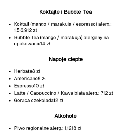
Koktajle i Bubble Tea
Koktajl (mango / marakuja / espresso)
alerg.:
1,5,6,9
12 zł
Bubble Tea (mango / marakuja)
alergeny na
opakowaniu
14 zł
Napoje ciepłe
Herbata
8 zł
Americano
8 zł
Espresso
10 zł
Latte / Cappuccino / Kawa biała
alerg.: 7
12 zł
Gorąca czekolada
12 zł
Alkohole
Piwo regionalne
alerg.: 1,12
18 zł