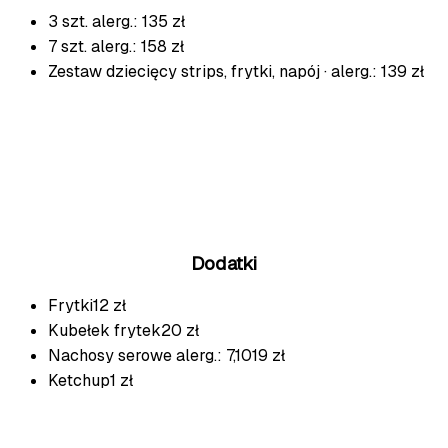
3 szt.
alerg.: 1
35 zł
7 szt.
alerg.: 1
58 zł
Zestaw dziecięcy
strips, frytki, napój · alerg.: 1
39 zł
Dodatki
Frytki
12 zł
Kubełek frytek
20 zł
Nachosy serowe
alerg.: 7,10
19 zł
Ketchup
1 zł