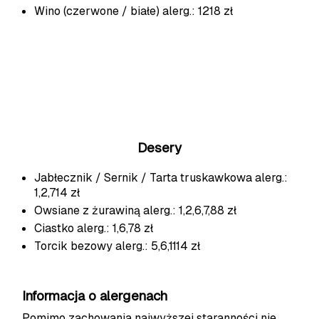
Wino (czerwone / białe)
alerg.: 12
18 zł
Desery
Jabłecznik / Sernik / Tarta truskawkowa
alerg.:
1,2,7
14 zł
Owsiane z żurawiną
alerg.: 1,2,6,7,8
8 zł
Ciastko
alerg.: 1,6,7
8 zł
Torcik bezowy
alerg.: 5,6,11
14 zł
Informacja o alergenach
Pomimo zachowania najwyższej staranności nie