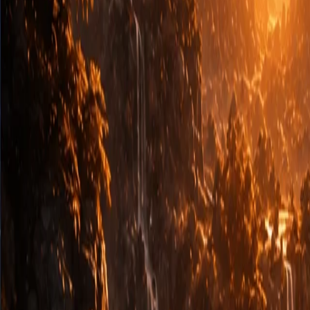
Einzeltickets
Gruppen & Firmen
Galerie
FAQ
DE